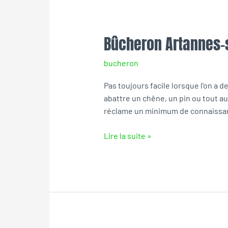
Bûcheron Artannes-
Bûcheron
Artannes-
bucheron
sur-
Indre
Pas toujours facile lorsque l’on a 
abattre un chêne, un pin ou tout au
réclame un minimum de connaissan
Lire la suite »