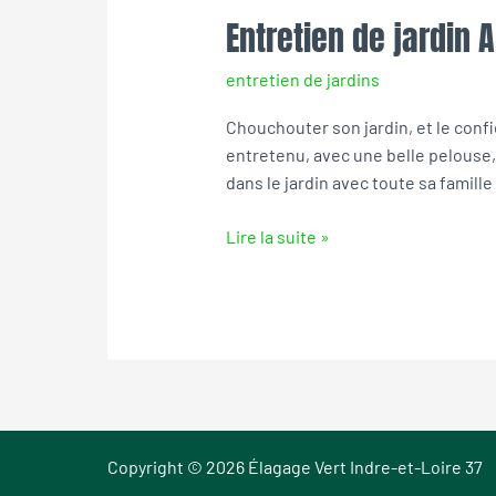
Entretien de jardin 
Entretien
de
entretien de jardins
jardin
Artannes-
Chouchouter son jardin, et le confier
sur-
entretenu, avec une belle pelouse, 
Indre
dans le jardin avec toute sa famille
Lire la suite »
Copyright © 2026 Élagage Vert Indre-et-Loire 37