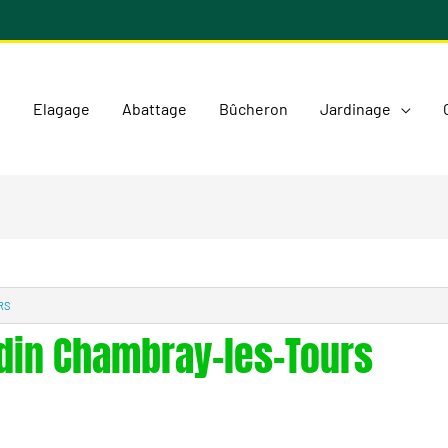
l
Elagage
Abattage
Bûcheron
Jardinage
RS
rdin Chambray-les-Tours