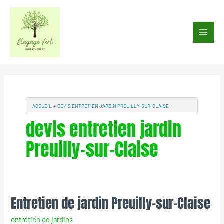
Aller
au
Main
contenu
Men
ACCUEIL
DEVIS ENTRETIEN JARDIN PREUILLY-SUR-CLAISE
devis entretien jardin
Preuilly-sur-Claise
Entretien de jardin Preuilly-sur-Claise
Entretien
de
entretien de jardins
jardin