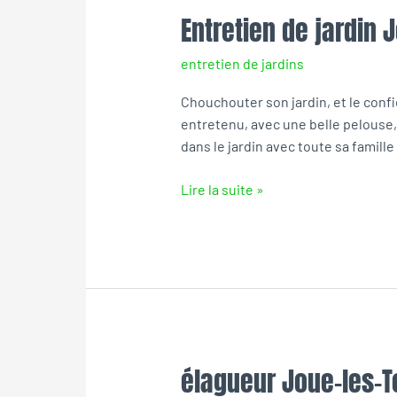
Entretien de jardin 
Entretien
de
entretien de jardins
jardin
Joue-
Chouchouter son jardin, et le confier
les-
entretenu, avec une belle pelouse, 
Tours
dans le jardin avec toute sa famille
Lire la suite »
élagueur Joue-les-T
élagueur
Joue-