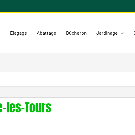
l
Elagage
Abattage
Bûcheron
Jardinage
e-les-Tours