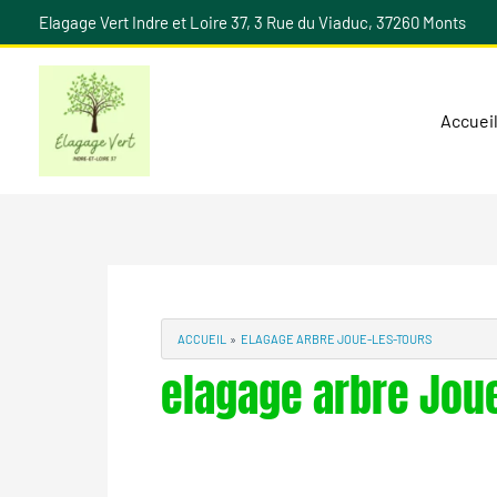
Aller
Elagage Vert Indre et Loire 37, 3 Rue du Viaduc, 37260 Monts
au
contenu
Accuei
ACCUEIL
ELAGAGE ARBRE JOUE-LES-TOURS
elagage arbre Jou