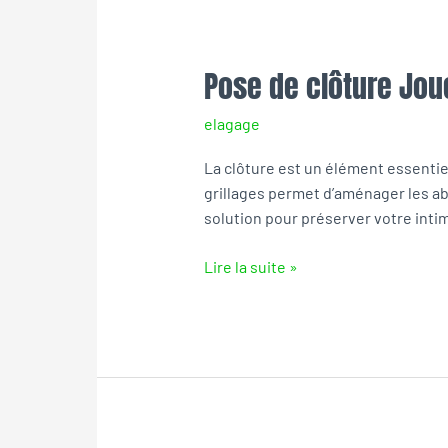
Pose de clôture Jou
Pose
de
elagage
clôture
Joue-
La clôture est un élément essentiel
les-
grillages permet d’aménager les ab
Tours
solution pour préserver votre inti
Lire la suite »