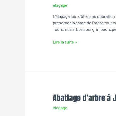
elagage
les-
Tours
L’élagage loin d’être une opération 
préserver la santé de l’arbre tout
Tours, nos arboristes grimpeurs pe
Lire la suite »
Abattage d’arbre à 
Abattage
d’arbre
elagage
à
Joue-