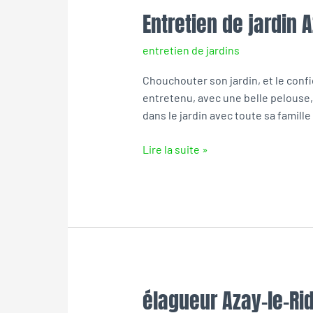
Entretien de jardin 
Entretien
de
entretien de jardins
jardin
Azay-
Chouchouter son jardin, et le confier
le-
entretenu, avec une belle pelouse, 
Rideau
dans le jardin avec toute sa famille
Lire la suite »
élagueur Azay-le-Ri
élagueur
Azay-