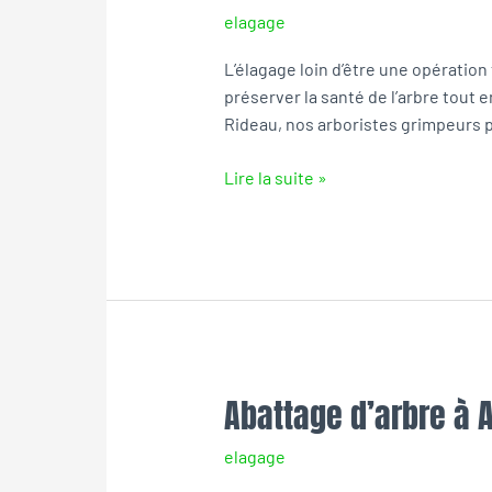
elagage
le-
Rideau
L’élagage loin d’être une opération 
préserver la santé de l’arbre tout 
Rideau, nos arboristes grimpeurs p
Lire la suite »
Abattage d’arbre à 
Abattage
d’arbre
elagage
à
Azay-