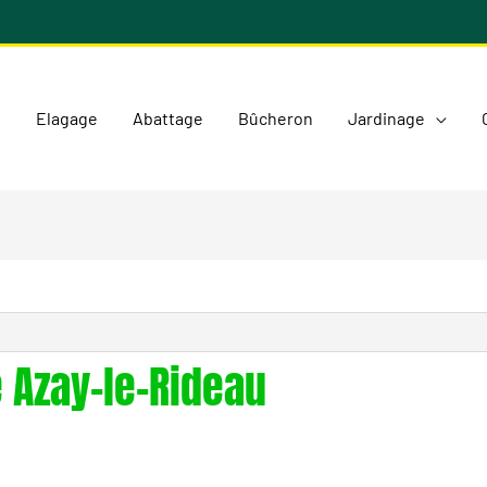
l
Elagage
Abattage
Bûcheron
Jardinage
 Azay-le-Rideau