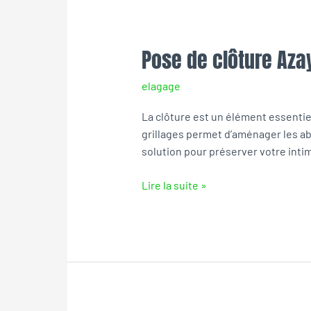
Pose de clôture Aza
Pose
de
elagage
clôture
Azay-
La clôture est un élément essentiel
le-
grillages permet d’aménager les ab
Rideau
solution pour préserver votre inti
Lire la suite »