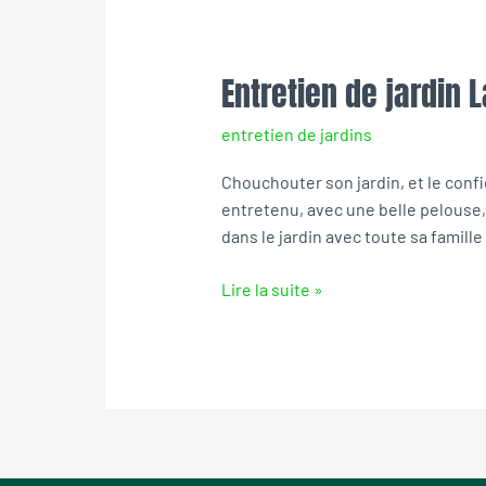
Entretien de jardin 
Entretien
de
entretien de jardins
jardin
La
Chouchouter son jardin, et le confier
Chapelle-
entretenu, avec une belle pelouse, 
sur-
dans le jardin avec toute sa famille
Loire
Lire la suite »