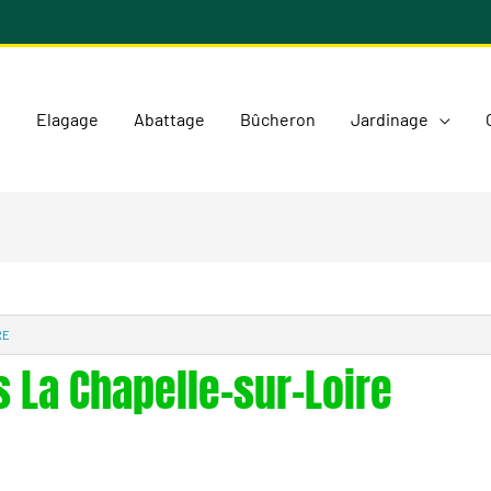
l
Elagage
Abattage
Bûcheron
Jardinage
RE
s La Chapelle-sur-Loire