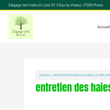
Aller
Elagage Vert Indre et Loire 37, 3 Rue du Viaduc, 37260 Monts
au
contenu
Accuei
ACCUEIL
ENTRETIEN DES HAIES LA CHAPELLE-SUR-LOI
entretien des haie