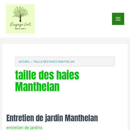
Aller
au
Main
contenu
Men
ACCUEIL
TAILLE DES HAIES MANTHELAN
taille des haies
Manthelan
Entretien de jardin Manthelan
Entretien
de
entretien de jardins
jardin