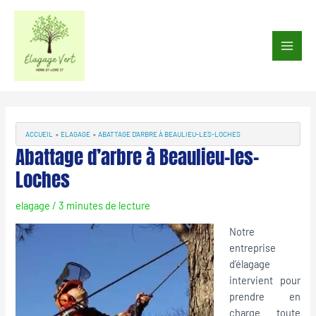
Aller
au
Main
contenu
Men
Navigation
des
articles
ACCUEIL
ELAGAGE
ABATTAGE D’ARBRE À BEAULIEU-LES-LOCHES
Abattage d’arbre à Beaulieu-les-
Loches
elagage
/
3 minutes de lecture
Notre
entreprise
d’élagage
intervient pour
prendre en
charge toute