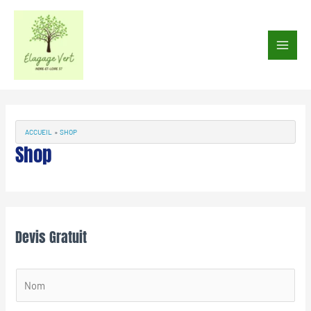
Aller
au
Main
contenu
Men
ACCUEIL
SHOP
Shop
Devis Gratuit