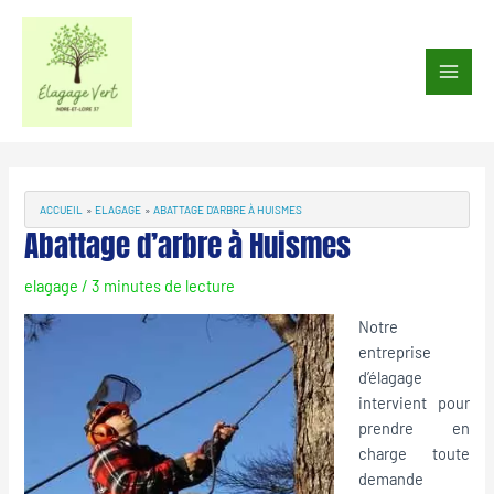
Aller
au
Main
contenu
Men
Navigation
des
articles
ACCUEIL
ELAGAGE
ABATTAGE D’ARBRE À HUISMES
Abattage d’arbre à Huismes
elagage
/
3 minutes de lecture
Notre
entreprise
d’élagage
intervient pour
prendre en
charge toute
demande