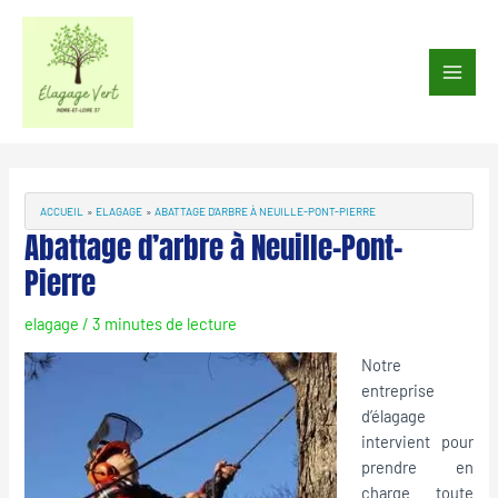
Aller
au
Main
contenu
Men
Navigation
des
articles
ACCUEIL
ELAGAGE
ABATTAGE D’ARBRE À NEUILLE-PONT-PIERRE
Abattage d’arbre à Neuille-Pont-
Pierre
elagage
/
3 minutes de lecture
Notre
entreprise
d’élagage
intervient pour
prendre en
charge toute