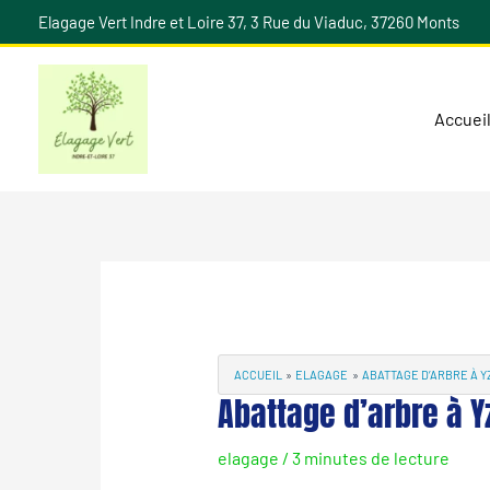
Aller
Elagage Vert Indre et Loire 37, 3 Rue du Viaduc, 37260 Monts
au
contenu
Accuei
Navigation
des
articles
ACCUEIL
ELAGAGE
ABATTAGE D’ARBRE À 
Abattage d’arbre à 
elagage
/
3 minutes de lecture