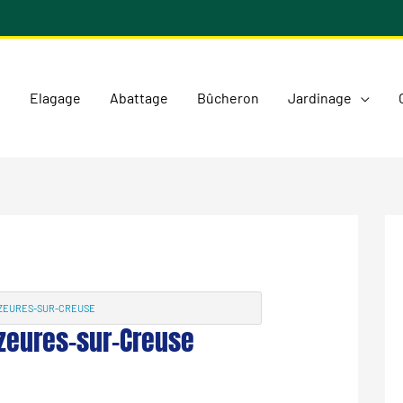
l
Elagage
Abattage
Bûcheron
Jardinage
YZEURES-SUR-CREUSE
Yzeures-sur-Creuse