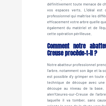
définitivement toute menace de ch
vos espaces verts. L’idéal est 
professionnel qui maîtrise les diff
efficacement votre arbre quelle que 
également du matériel et de l’é
cette opération périlleuse.
Comment notre abatteu
Creuse procède-t-il ?
Notre abatteur professionnel prend 
l’arbre, notamment son âge et la sol
est possible d’y grimper en toute s
technique de découpe avec une
découpe au niveau de la base. I
alenYzeures-sur-Creuse de l’arbr
laquelle il va tomber, sans cau
oriente le sens de la chute vers l’e