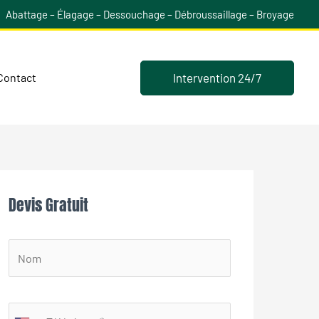
Abattage – Élagage – Dessouchage – Débroussaillage – Broyage
Intervention 24/7
Contact
Devis Gratuit