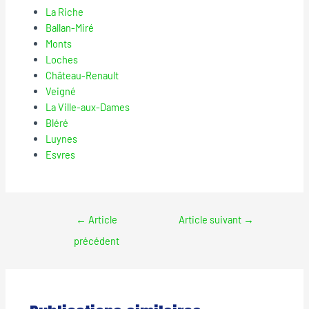
La Riche
Ballan-Miré
Monts
Loches
Château-Renault
Veigné
La Ville-aux-Dames
Bléré
Luynes
Esvres
←
Article
Article suivant
→
précédent