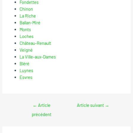
Fondettes
Chinon
La Riche
Ballan-Miré
Monts
Loches
Château-Renault
Veigné
La Ville-aux-Dames
Bléré
Luynes
Esvres
←
Article
Article suivant
→
précédent