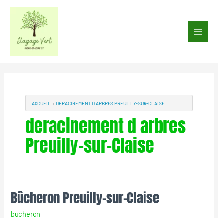
Aller
au
Main
contenu
Men
ACCUEIL
DERACINEMENT D ARBRES PREUILLY-SUR-CLAISE
deracinement d arbres
Preuilly-sur-Claise
Bûcheron Preuilly-sur-Claise
Bûcheron
Preuilly-
bucheron
sur-