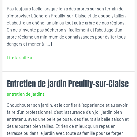
Claise
Pas toujours facile lorsque l’on a des arbres sur son terrain de
s’improviser bûcheron Preuilly-sur-Claise et de couper, tailler,
et abattre un chêne, un pin ou tout autre arbre de nos régions.
On ne s’invente pas bûcheron si facilement et l’abattage d’un
arbre réclame un minimum de connaissances pour éviter tous
dangers et mener à […]
Lire la suite »
Entretien de jardin Preuilly-sur-Claise
Entretien
de
entretien de jardins
jardin
Preuilly-
Chouchouter son jardin, et le confier à l’expérience et au savoir
sur-
faire d’un professionnel, c’est l’assurance d’un joli jardin bien
Claise
entretenu, avec une belle pelouse, des fleurs à la belle saison et
des arbustes bien taillés. Et rien de mieux qu’un repas en
terrasse ou dans le jardin avec toute sa famille pour se forger