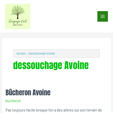
Aller
au
Main
contenu
Men
ACCUEIL
DESSOUCHAGE AVOINE
dessouchage Avoine
Bûcheron Avoine
Bûcheron
Avoine
bucheron
Pas toujours facile lorsque l’on a des arbres sur son terrain de