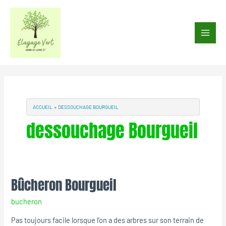
Aller
au
Main
contenu
Men
ACCUEIL
DESSOUCHAGE BOURGUEIL
dessouchage Bourgueil
Bûcheron Bourgueil
Bûcheron
Bourgueil
bucheron
Pas toujours facile lorsque l’on a des arbres sur son terrain de