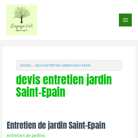
Aller
au
Main
contenu
Men
ACCUEIL
DEVIS ENTRETIEN JARDIN SAINT-EPAIN
devis entretien jardin
Saint-Epain
Entretien de jardin Saint-Epain
Entretien
de
entretien de jardins
jardin