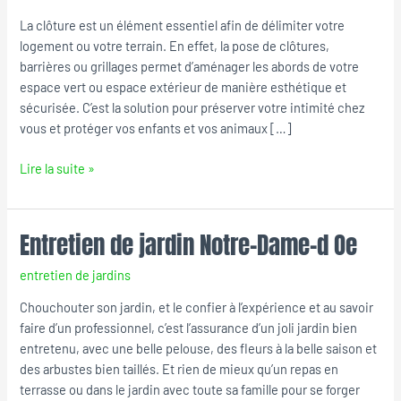
Notre-
La clôture est un élément essentiel afin de délimiter votre
Dame-
logement ou votre terrain. En effet, la pose de clôtures,
d
barrières ou grillages permet d’aménager les abords de votre
Oe
espace vert ou espace extérieur de manière esthétique et
sécurisée. C’est la solution pour préserver votre intimité chez
vous et protéger vos enfants et vos animaux […]
Lire la suite »
Entretien de jardin Notre-Dame-d Oe
Entretien
de
entretien de jardins
jardin
Notre-
Chouchouter son jardin, et le confier à l’expérience et au savoir
Dame-
faire d’un professionnel, c’est l’assurance d’un joli jardin bien
d
entretenu, avec une belle pelouse, des fleurs à la belle saison et
Oe
des arbustes bien taillés. Et rien de mieux qu’un repas en
terrasse ou dans le jardin avec toute sa famille pour se forger