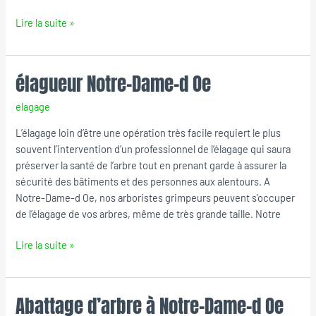
Lire la suite »
élagueur Notre-Dame-d Oe
élagueur
Notre-
elagage
Dame-
d
L’élagage loin d’être une opération très facile requiert le plus
Oe
souvent l’intervention d’un professionnel de l’élagage qui saura
préserver la santé de l’arbre tout en prenant garde à assurer la
sécurité des bâtiments et des personnes aux alentours. A
Notre-Dame-d Oe, nos arboristes grimpeurs peuvent s’occuper
de l’élagage de vos arbres, même de très grande taille. Notre
Lire la suite »
Abattage d’arbre à Notre-Dame-d Oe
Abattage