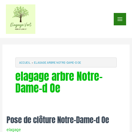
Aller
au
Main
contenu
Men
ACCUEIL
ELAGAGE ARBRE NOTRE-DAME-D OE
elagage arbre Notre-
Dame-d Oe
Pose de clôture Notre-Dame-d Oe
Pose
de
elagage
clôture