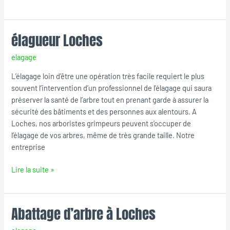
élagueur Loches
élagueur
Loches
elagage
L’élagage loin d’être une opération très facile requiert le plus
souvent l’intervention d’un professionnel de l’élagage qui saura
préserver la santé de l’arbre tout en prenant garde à assurer la
sécurité des bâtiments et des personnes aux alentours. A
Loches, nos arboristes grimpeurs peuvent s’occuper de
l’élagage de vos arbres, même de très grande taille. Notre
entreprise
Lire la suite »
Abattage d’arbre à Loches
Abattage
d’arbre