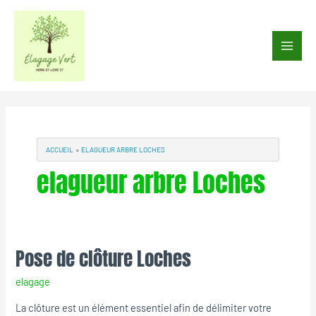
Aller
au
Main
contenu
Men
ACCUEIL
ELAGUEUR ARBRE LOCHES
elagueur arbre Loches
Pose de clôture Loches
Pose
de
elagage
clôture
Loches
La clôture est un élément essentiel afin de délimiter votre