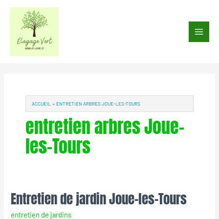
Aller
au
Main
contenu
Men
ACCUEIL
ENTRETIEN ARBRES JOUE-LES-TOURS
entretien arbres Joue-
les-Tours
Entretien de jardin Joue-les-Tours
Entretien
de
entretien de jardins
jardin