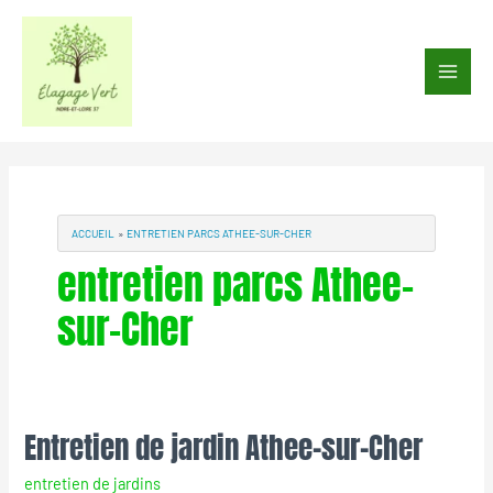
Aller
au
Main
contenu
Men
ACCUEIL
ENTRETIEN PARCS ATHEE-SUR-CHER
entretien parcs Athee-
sur-Cher
Entretien de jardin Athee-sur-Cher
Entretien
de
entretien de jardins
jardin