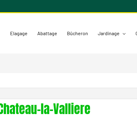
l
Elagage
Abattage
Bûcheron
Jardinage
Chateau-la-Valliere