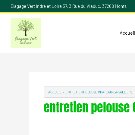
Aller
Elagage Vert Indre et Loire 37, 3 Rue du Viaduc, 37260 Monts
au
contenu
Accuei
ACCUEIL
ENTRETIEN PELOUSE CHATEAU-LA-VALLIERE
entretien pelouse 