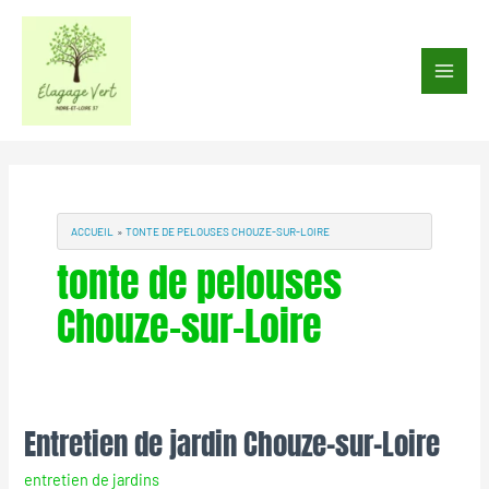
Aller
au
Main
contenu
Men
ACCUEIL
TONTE DE PELOUSES CHOUZE-SUR-LOIRE
tonte de pelouses
Chouze-sur-Loire
Entretien de jardin Chouze-sur-Loire
Entretien
de
entretien de jardins
jardin