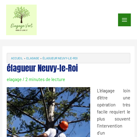
Aller
au
Main
contenu
Men
Navigation
des
articles
ACCUEIL
ELAGAGE
ÉLAGUEUR NEUVY-LE-ROI
élagueur Neuvy-le-Roi
elagage
/
2 minutes de lecture
L’élagage loin
d’être une
opération très
facile requiert le
plus souvent
l’intervention
d’un