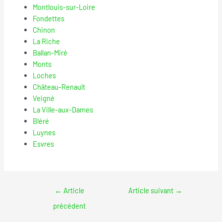
Montlouis-sur-Loire
Fondettes
Chinon
La Riche
Ballan-Miré
Monts
Loches
Château-Renault
Veigné
La Ville-aux-Dames
Bléré
Luynes
Esvres
←
Article
Article suivant
→
précédent