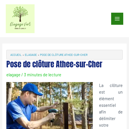
Aller
au
Main
contenu
Men
Navigation
des
articles
ACCUEIL
ELAGAGE
POSE DE CLÔTURE ATHEE-SUR-CHER
Pose de clôture Athee-sur-Cher
elagage
/
3 minutes de lecture
La clôture
est un
élément
essentiel
afin de
délimiter
votre