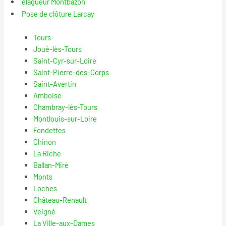
élagueur Montbazon
Pose de clôture Larcay
Tours
Joué-lès-Tours
Saint-Cyr-sur-Loire
Saint-Pierre-des-Corps
Saint-Avertin
Amboise
Chambray-lès-Tours
Montlouis-sur-Loire
Fondettes
Chinon
La Riche
Ballan-Miré
Monts
Loches
Château-Renault
Veigné
La Ville-aux-Dames