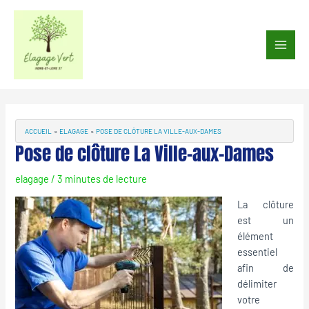
Aller
au
Main
contenu
Men
Navigation
des
articles
ACCUEIL
ELAGAGE
POSE DE CLÔTURE LA VILLE-AUX-DAMES
Pose de clôture La Ville-aux-Dames
elagage
/
3 minutes de lecture
La clôture
est un
élément
essentiel
afin de
délimiter
votre