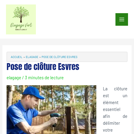
Aller
au
Main
contenu
Men
Navigation
des
articles
ACCUEIL
ELAGAGE
POSE DE CLÔTURE ESVRES
Pose de clôture Esvres
elagage
/
3 minutes de lecture
La clôture
est un
élément
essentiel
afin de
délimiter
votre