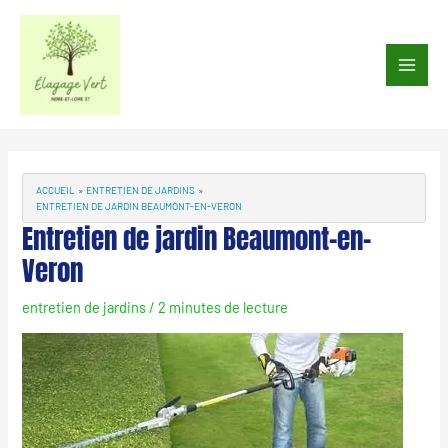
Aller
au
Main
contenu
Men
Navigation
des
articles
ACCUEIL
ENTRETIEN DE JARDINS
ENTRETIEN DE JARDIN BEAUMONT-EN-VERON
Entretien de jardin Beaumont-en-
Veron
entretien de jardins
/
2 minutes de lecture