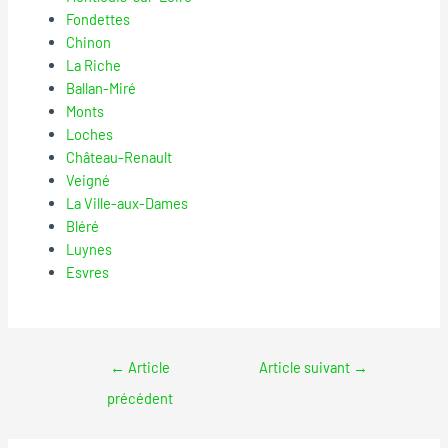
Fondettes
Chinon
La Riche
Ballan-Miré
Monts
Loches
Château-Renault
Veigné
La Ville-aux-Dames
Bléré
Luynes
Esvres
←
Article
Article suivant
→
précédent