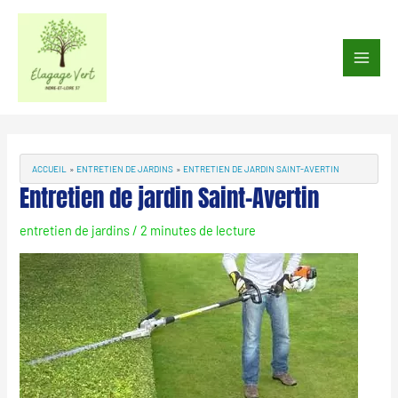
Aller
au
Main
contenu
Men
Navigation
des
articles
ACCUEIL
ENTRETIEN DE JARDINS
ENTRETIEN DE JARDIN SAINT-AVERTIN
Entretien de jardin Saint-Avertin
entretien de jardins
/
2 minutes de lecture