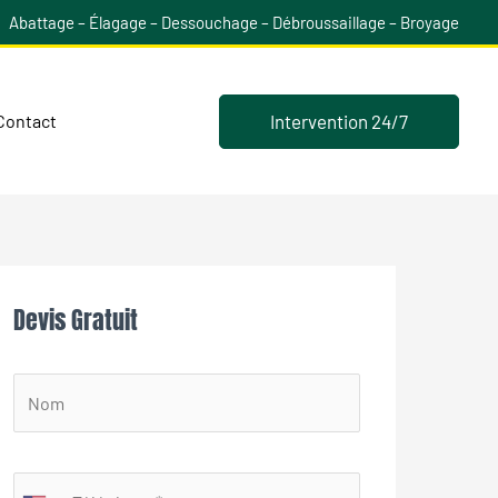
Abattage – Élagage – Dessouchage – Débroussaillage – Broyage
Intervention 24/7
Contact
Devis Gratuit