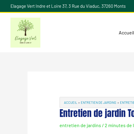
Aller
Elagage Vert Indre et Loire 37, 3 Rue du Viaduc, 37260 Monts
au
contenu
Accuei
Navigation
des
articles
ACCUEIL
ENTRETIEN DE JARDINS
ENTRETIE
Entretien de jardin T
entretien de jardins
/
2 minutes de 