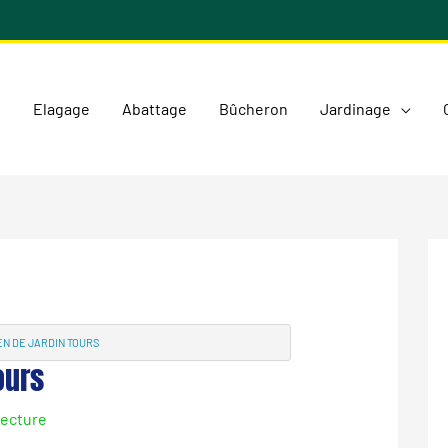
l
Elagage
Abattage
Bûcheron
Jardinage
N DE JARDIN TOURS
ours
lecture