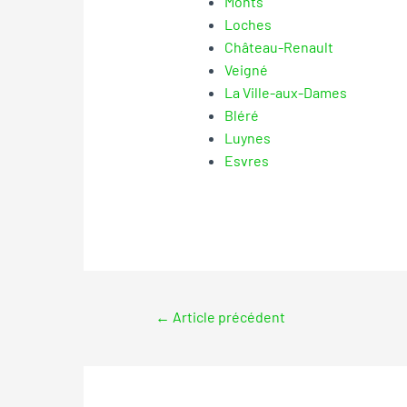
Monts
Loches
Château-Renault
Veigné
La Ville-aux-Dames
Bléré
Luynes
Esvres
←
Article précédent