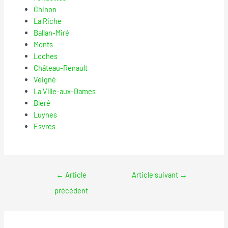
Chinon
La Riche
Ballan-Miré
Monts
Loches
Château-Renault
Veigné
La Ville-aux-Dames
Bléré
Luynes
Esvres
←
Article
Article suivant
→
précédent