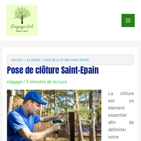
Aller
au
Main
contenu
Men
Navigation
des
articles
ACCUEIL
ELAGAGE
POSE DE CLÔTURE SAINT-EPAIN
Pose de clôture Saint-Epain
elagage
/
3 minutes de lecture
La clôture
est un
élément
essentiel
afin de
délimiter
votre