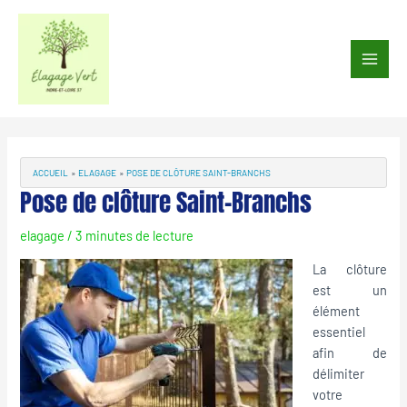
Aller
au
Main
contenu
Men
Navigation
des
articles
ACCUEIL
ELAGAGE
POSE DE CLÔTURE SAINT-BRANCHS
Pose de clôture Saint-Branchs
elagage
/
3 minutes de lecture
La clôture
est un
élément
essentiel
afin de
délimiter
votre