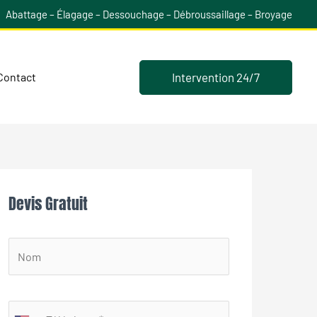
Abattage – Élagage – Dessouchage – Débroussaillage – Broyage
Intervention 24/7
Contact
Devis Gratuit