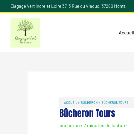
Aller
Elagage Vert Indre et Loire 37, 3 Rue du Viaduc, 37260 Monts
au
contenu
Accuei
Navigation
des
articles
ACCUEIL
BUCHERON
BÛCHERON TOURS
Bûcheron Tours
bucheron
/
2 minutes de lecture