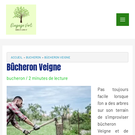
Aller
au
Main
contenu
Men
Navigation
des
articles
ACCUEIL
BUCHERON
BÛCHERON VEIGNE
Bûcheron Veigne
bucheron
/
2 minutes de lecture
Pas toujours
facile lorsque
l’on a des arbres
sur son terrain
de s’improviser
bûcheron
Veigne et de