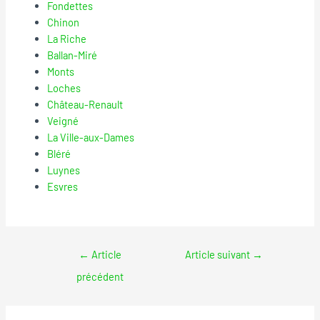
Fondettes
Chinon
La Riche
Ballan-Miré
Monts
Loches
Château-Renault
Veigné
La Ville-aux-Dames
Bléré
Luynes
Esvres
←
Article
Article suivant
→
précédent