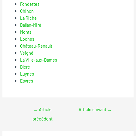
Fondettes
Chinon
La Riche
Ballan-Miré
Monts
Loches
Château-Renault
Veigné
La Ville-aux-Dames
Bléré
Luynes
Esvres
←
Article
Article suivant
→
précédent