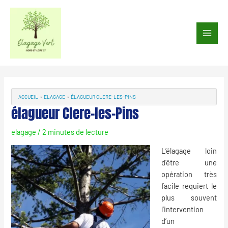
Aller
au
Main
contenu
Men
Navigation
des
articles
ACCUEIL
ELAGAGE
ÉLAGUEUR CLERE-LES-PINS
élagueur Clere-les-Pins
elagage
/
2 minutes de lecture
L’élagage loin
d’être une
opération très
facile requiert le
plus souvent
l’intervention
d’un