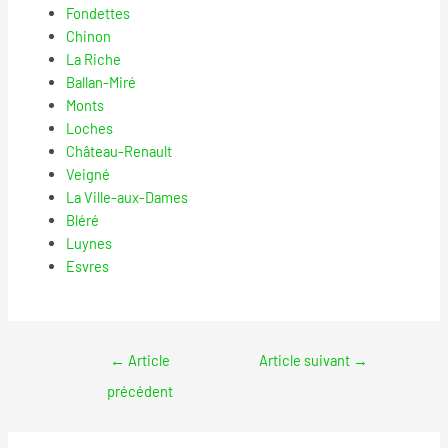
Fondettes
Chinon
La Riche
Ballan-Miré
Monts
Loches
Château-Renault
Veigné
La Ville-aux-Dames
Bléré
Luynes
Esvres
←
Article
Article suivant
→
précédent