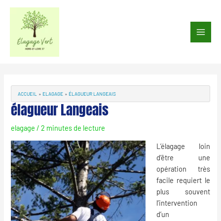
Aller
au
Main
contenu
Men
Navigation
des
articles
ACCUEIL
ELAGAGE
ÉLAGUEUR LANGEAIS
élagueur Langeais
elagage
/
2 minutes de lecture
L’élagage loin
d’être une
opération très
facile requiert le
plus souvent
l’intervention
d’un