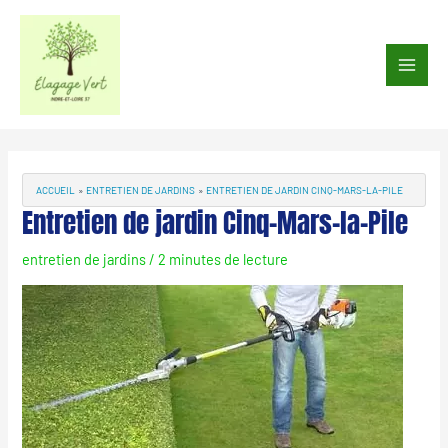
Aller
au
Main
contenu
Men
Navigation
des
articles
ACCUEIL
ENTRETIEN DE JARDINS
ENTRETIEN DE JARDIN CINQ-MARS-LA-PILE
Entretien de jardin Cinq-Mars-la-Pile
entretien de jardins
/
2 minutes de lecture